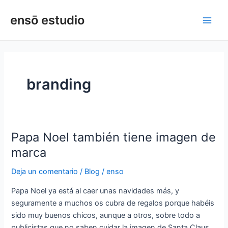
Ir
Main
ensō estudio
al
Men
contenido
branding
Papa Noel también tiene imagen de
Papa
Noel
marca
también
Deja un comentario
/
Blog
/
enso
tiene
imagen
Papa Noel ya está al caer unas navidades más, y
de
seguramente a muchos os cubra de regalos porque habéis
marca
sido muy buenos chicos, aunque a otros, sobre todo a
publicistas que no saben cuidar la imagen de Santa Claus,