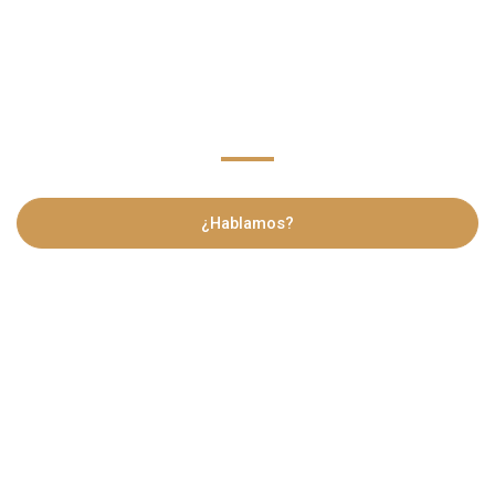
Sin florituras, sencillo, sin rodeos, sin marearte. Llámalo cómo
quieras, Marketing Digital o Marketing Online, pero trabajamos
para ti, adaptado a tus necesidades. Hacemos que todo encaje
en tu negocio y se adapte a nivel digital.
¿Hablamos?