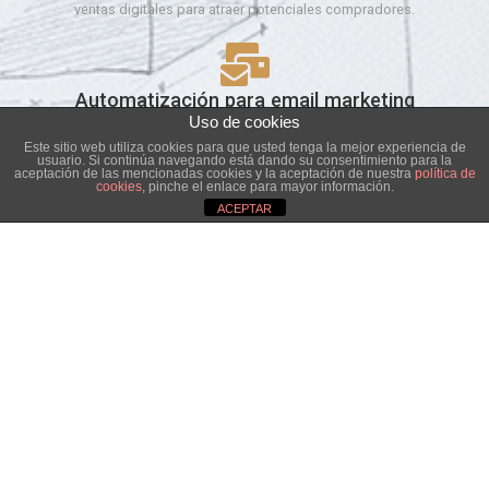
ventas digitales para atraer potenciales compradores.
Automatización para email marketing
Uso de cookies
Tus campañas de email marketing con una estrategia robusta
Este sitio web utiliza cookies para que usted tenga la mejor experiencia de
detrás.
usuario. Si continúa navegando está dando su consentimiento para la
aceptación de las mencionadas cookies y la aceptación de nuestra
política de
cookies
, pinche el enlace para mayor información.
ACEPTAR
Gestión de redes sociales
Si necesitas un community manager que gestionen de manera
profesional tus redes, aquí es.
Diseño web
Generación de páginas web o landings page específicas para
tu negocio digital.