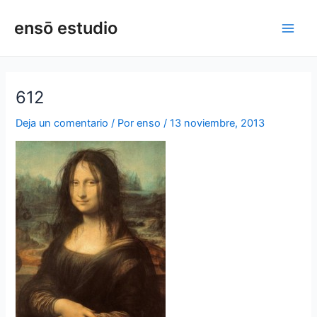
Ir
Navegación
Main
ensō estudio
al
de
Men
contenido
entradas
612
Deja un comentario
/ Por
enso
/
13 noviembre, 2013