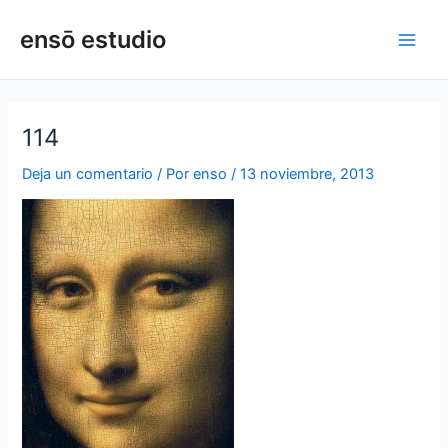
Ir
Navegación
Main
ensō estudio
al
de
Men
contenido
entradas
114
Deja un comentario
/ Por
enso
/
13 noviembre, 2013