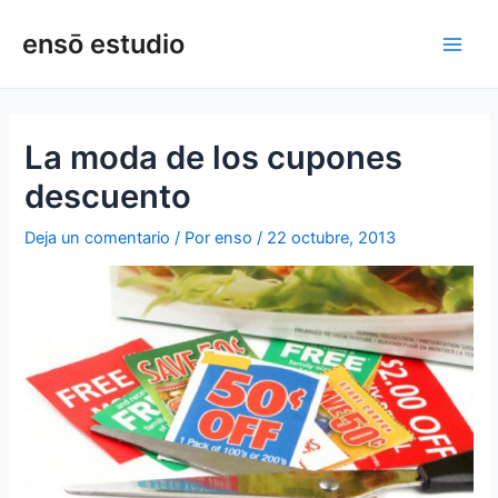
Ir
Navegación
Main
ensō estudio
al
de
Men
contenido
entradas
La moda de los cupones
descuento
Deja un comentario
/ Por
enso
/
22 octubre, 2013