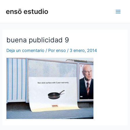
Ir
Navegación
Main
ensō estudio
al
de
Men
contenido
entradas
buena publicidad 9
Deja un comentario
/ Por
enso
/
3 enero, 2014