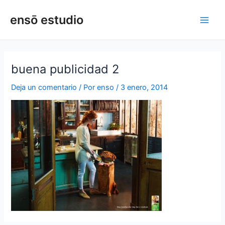
Ir
Navegación
Main
ensō estudio
al
de
Men
contenido
entradas
buena publicidad 2
Deja un comentario
/ Por
enso
/
3 enero, 2014