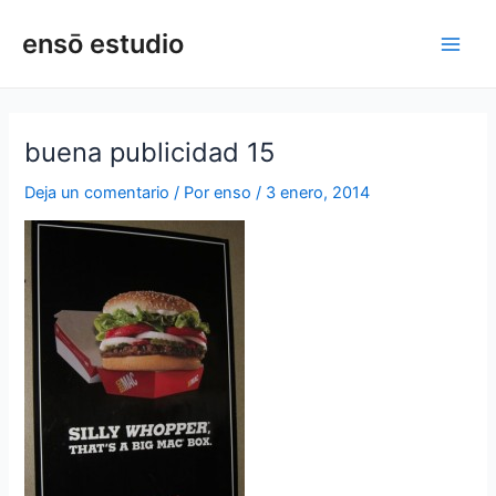
Ir
Navegación
Main
ensō estudio
al
de
Men
contenido
entradas
buena publicidad 15
Deja un comentario
/ Por
enso
/
3 enero, 2014