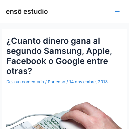
Ir
Navegación
Main
ensō estudio
al
de
Men
contenido
entradas
¿Cuanto dinero gana al
segundo Samsung, Apple,
Facebook o Google entre
otras?
Deja un comentario
/ Por
enso
/
14 noviembre, 2013