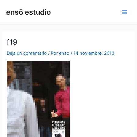
Ir
Navegación
Main
ensō estudio
al
de
Men
contenido
entradas
f19
Deja un comentario
/ Por
enso
/
14 noviembre, 2013