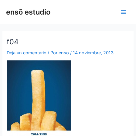
Ir
Navegación
Main
ensō estudio
al
de
Men
contenido
entradas
f04
Deja un comentario
/ Por
enso
/
14 noviembre, 2013