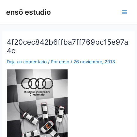
Ir
Navegación
Main
ensō estudio
al
de
Men
contenido
entradas
4f20cec842b6ffba7ff769bc15e97a
4c
Deja un comentario
/ Por
enso
/
26 noviembre, 2013