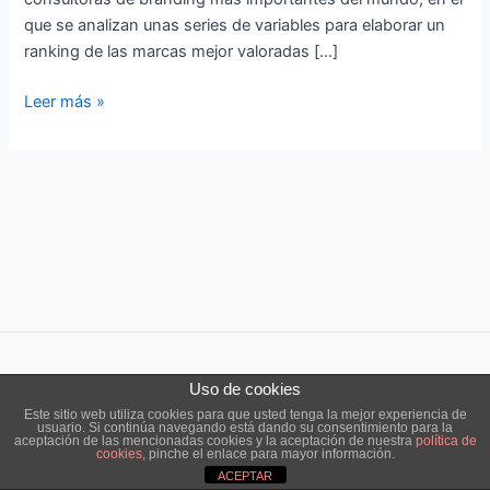
que se analizan unas series de variables para elaborar un
ranking de las marcas mejor valoradas […]
Leer más »
Uso de cookies
Copyright © 2026 ensō estudio |
Aviso legal
|
Política de cookies
Este sitio web utiliza cookies para que usted tenga la mejor experiencia de
usuario. Si continúa navegando está dando su consentimiento para la
aceptación de las mencionadas cookies y la aceptación de nuestra
política de
cookies
, pinche el enlace para mayor información.
ACEPTAR