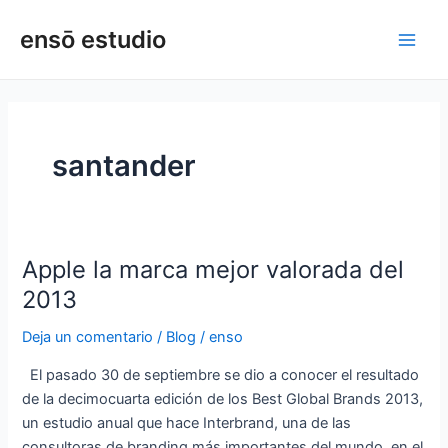
Ir
Main
ensō estudio
al
Men
contenido
santander
Apple la marca mejor valorada del
Apple
la
2013
marca
Deja un comentario
/
Blog
/
enso
mejor
valorada
El pasado 30 de septiembre se dio a conocer el resultado
del
de la decimocuarta edición de los Best Global Brands 2013,
2013
un estudio anual que hace Interbrand, una de las
consultoras de branding más importantes del mundo, en el