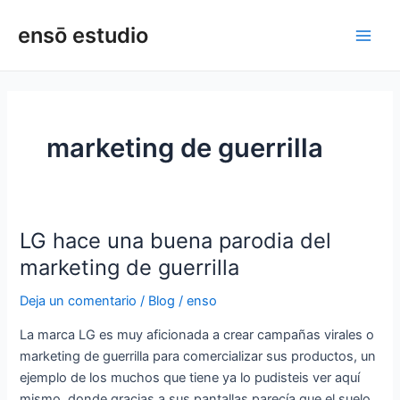
Ir
Main
ensō estudio
al
Men
contenido
marketing de guerrilla
LG hace una buena parodia del
LG
hace
marketing de guerrilla
una
Deja un comentario
/
Blog
/
enso
buena
parodia
La marca LG es muy aficionada a crear campañas virales o
del
marketing de guerrilla para comercializar sus productos, un
marketing
ejemplo de los muchos que tiene ya lo pudisteis ver aquí
de
mismo, donde gracias a sus pantallas parecía que el suelo