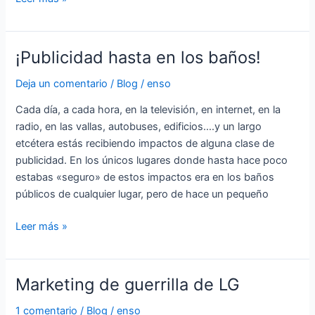
¡Publicidad hasta en los baños!
¡Publicidad
hasta
Deja un comentario
/
Blog
/
enso
en
los
Cada día, a cada hora, en la televisión, en internet, en la
baños!
radio, en las vallas, autobuses, edificios….y un largo
etcétera estás recibiendo impactos de alguna clase de
publicidad. En los únicos lugares donde hasta hace poco
estabas «seguro» de estos impactos era en los baños
públicos de cualquier lugar, pero de hace un pequeño
Leer más »
Marketing de guerrilla de LG
Marketing
de
1 comentario
/
Blog
/
enso