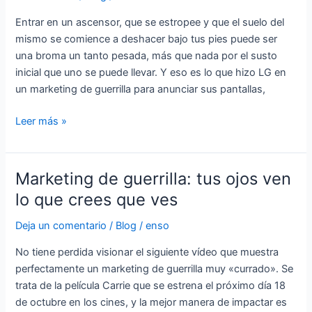
guerrilla
de
Entrar en un ascensor, que se estropee y que el suelo del
LG
mismo se comience a deshacer bajo tus pies puede ser
una broma un tanto pesada, más que nada por el susto
inicial que uno se puede llevar. Y eso es lo que hizo LG en
un marketing de guerrilla para anunciar sus pantallas,
Leer más »
Marketing de guerrilla: tus ojos ven
Marketing
de
lo que crees que ves
guerrilla:
Deja un comentario
/
Blog
/
enso
tus
ojos
No tiene perdida visionar el siguiente vídeo que muestra
ven
perfectamente un marketing de guerrilla muy «currado». Se
lo
trata de la película Carrie que se estrena el próximo día 18
que
de octubre en los cines, y la mejor manera de impactar es
crees