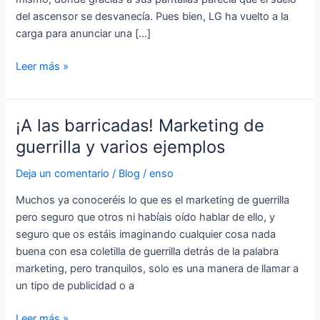
guerrilla
del ascensor se desvanecía. Pues bien, LG ha vuelto a la
carga para anunciar una […]
Leer más »
¡A las barricadas! Marketing de
¡A
las
guerrilla y varios ejemplos
barricadas!
Deja un comentario
/
Blog
/
enso
Marketing
de
Muchos ya conoceréis lo que es el marketing de guerrilla
guerrilla
pero seguro que otros ni habíais oído hablar de ello, y
y
seguro que os estáis imaginando cualquier cosa nada
varios
buena con esa coletilla de guerrilla detrás de la palabra
ejemplos
marketing, pero tranquilos, solo es una manera de llamar a
un tipo de publicidad o a
Leer más »