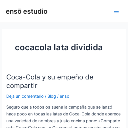
Ir
Main
ensō estudio
al
Men
contenido
cocacola lata dividida
Coca-Cola y su empeño de
Coca-
Cola
compartir
y
Deja un comentario
/
Blog
/
enso
su
empeño
Seguro que a todos os suena la campaña que se lanzó
de
hace poco en todas las latas de Coca-Cola donde aparece
compartir
una variedad de nombres y justo encima pone: «Comparte
esta Coca-Cola con…» Os sonará porque mucha gente se