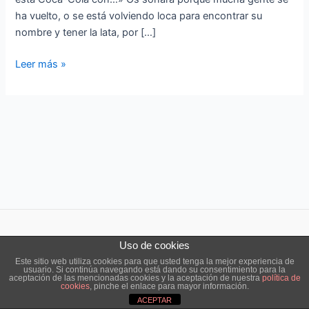
ha vuelto, o se está volviendo loca para encontrar su
nombre y tener la lata, por […]
Leer más »
Uso de cookies
Copyright © 2026 ensō estudio |
Aviso legal
|
Política de cookies
Este sitio web utiliza cookies para que usted tenga la mejor experiencia de
usuario. Si continúa navegando está dando su consentimiento para la
aceptación de las mencionadas cookies y la aceptación de nuestra
política de
cookies
, pinche el enlace para mayor información.
ACEPTAR