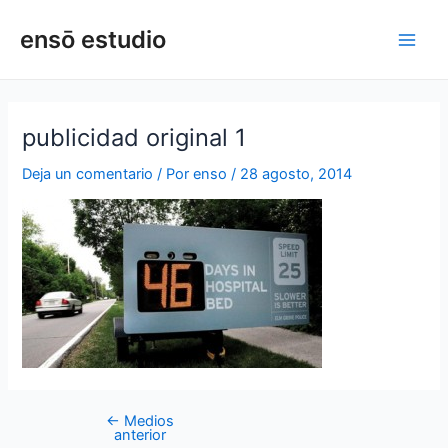
Ir
Navegación
Main
ensō estudio
al
de
Men
contenido
entradas
publicidad original 1
Deja un comentario
/ Por
enso
/
28 agosto, 2014
←
Medios
anterior