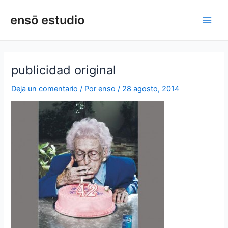
Ir
Navegación
Main
ensō estudio
al
de
Men
contenido
entradas
publicidad original
Deja un comentario
/ Por
enso
/
28 agosto, 2014