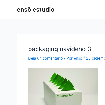
Ir
Navegación
ensō estudio
al
de
contenido
entradas
packaging navideño 3
Deja un comentario
/ Por
enso
/
26 diciem