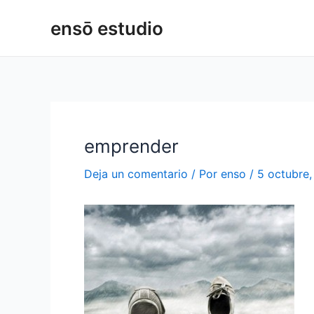
Ir
Navegación
ensō estudio
al
de
contenido
entradas
emprender
Deja un comentario
/ Por
enso
/
5 octubre,