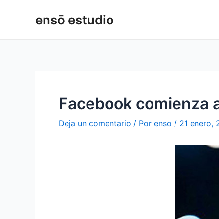
Ir
Navegación
ensō estudio
al
de
contenido
entradas
Facebook comienza a 
Deja un comentario
/ Por
enso
/
21 enero, 