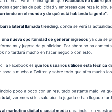
tan bien a Twitter e Instagram que
Facebook no quiere perd
ndes agencias de publicidad y empresas que reza lo sigui
urriendo en el mundo y de qué está hablando la gente”
.
barra lateral llamada trending
, donde se verá la actualida
o
una nueva oportunidad de generar ingresos
ya que se p
una forma muy jugosa de publicidad. Por ahora no ha coment
ook no tardará mucho en hacer negocio con esto.
ícil a Facebook es
que los usuarios utilicen esta técnica
de
e asocia mucho a Twitter, y sobre todo que afea mucho lo
éndolo poco a poco con un resultado bastante malo, ya que
 total
, veremos si les sale bien la jugada o han llegado tard
 al marketing digital o social media
para incluir en vuestro