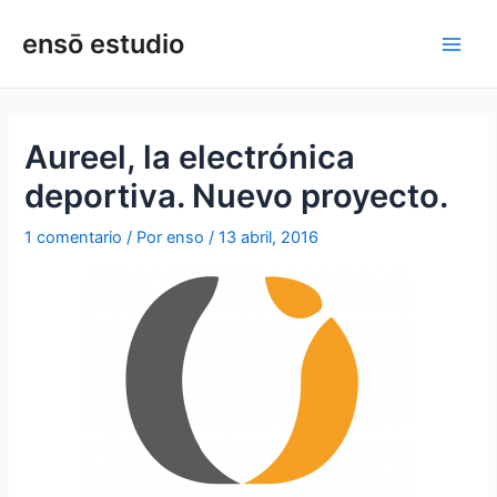
Ir
Navegación
Main
ensō estudio
al
de
Men
contenido
entradas
Aureel, la electrónica
deportiva. Nuevo proyecto.
1 comentario
/ Por
enso
/
13 abril, 2016