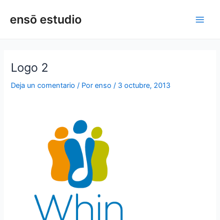
Ir
Navegación
Main
ensō estudio
al
de
Men
contenido
entradas
Logo 2
Deja un comentario
/ Por
enso
/
3 octubre, 2013