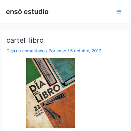
Ir
Navegación
Main
ensō estudio
al
de
Men
contenido
entradas
cartel_libro
Deja un comentario
/ Por
enso
/
5 octubre, 2013