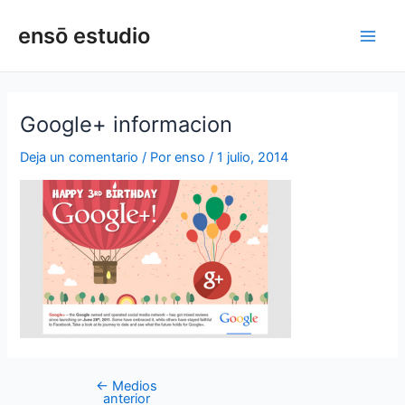
Ir
Navegación
Main
ensō estudio
al
de
Men
contenido
entradas
Google+ informacion
Deja un comentario
/ Por
enso
/
1 julio, 2014
←
Medios
anterior