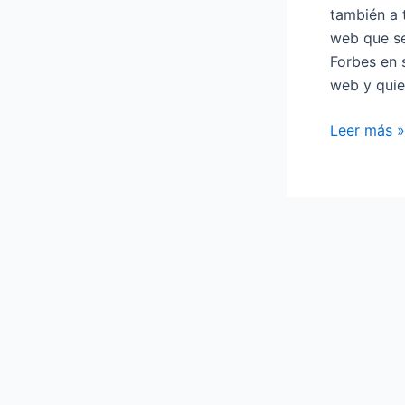
en
también a 
2014
web que se
Forbes en s
web y quie
Leer más »