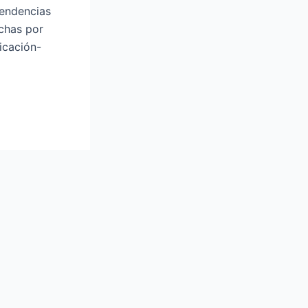
tendencias
ichas por
nicación-