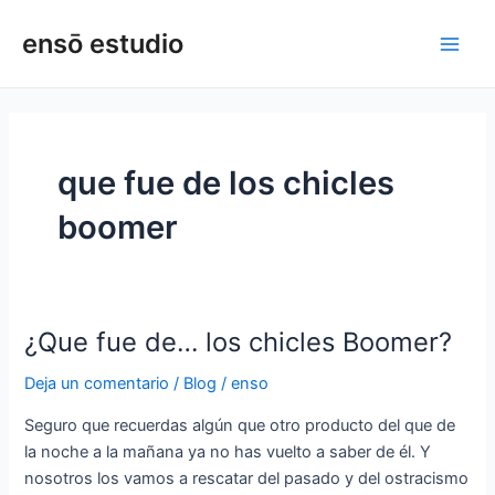
Ir
Main
ensō estudio
al
Men
contenido
que fue de los chicles
boomer
¿Que fue de… los chicles Boomer?
¿Que
fue
Deja un comentario
/
Blog
/
enso
de…
los
Seguro que recuerdas algún que otro producto del que de
chicles
la noche a la mañana ya no has vuelto a saber de él. Y
Boomer?
nosotros los vamos a rescatar del pasado y del ostracismo