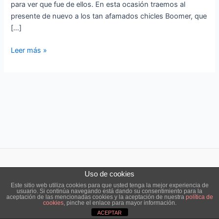
para ver que fue de ellos. En esta ocasión traemos al
presente de nuevo a los tan afamados chicles Boomer, que
[…]
Leer más »
Uso de cookies
Copyright © 2026 ensō estudio |
Aviso legal
|
Política de cookies
Este sitio web utiliza cookies para que usted tenga la mejor experiencia de
usuario. Si continúa navegando está dando su consentimiento para la
aceptación de las mencionadas cookies y la aceptación de nuestra
política de
cookies
, pinche el enlace para mayor información.
ACEPTAR