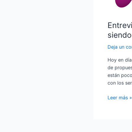
se
puede
emprender
Entrev
siendo
joven
siendo
Deja un co
Hoy en día
de propues
están poco
con los se
Leer más »