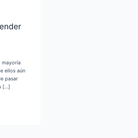
render
a mayoría
e ellos aún
de pasar
a […]