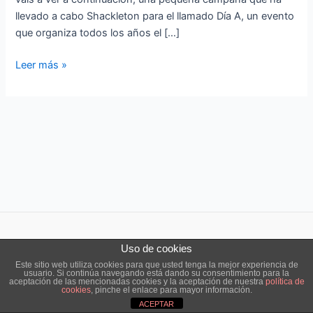
llevado a cabo Shackleton para el llamado Día A, un evento
que organiza todos los años el […]
Leer más »
Uso de cookies
Copyright © 2026 ensō estudio |
Aviso legal
|
Política de cookies
Este sitio web utiliza cookies para que usted tenga la mejor experiencia de
usuario. Si continúa navegando está dando su consentimiento para la
aceptación de las mencionadas cookies y la aceptación de nuestra
política de
cookies
, pinche el enlace para mayor información.
ACEPTAR