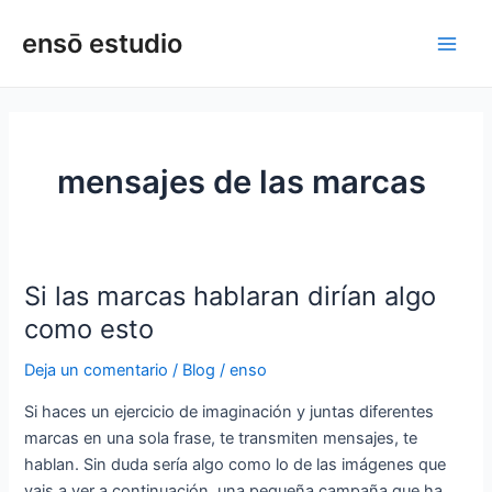
Ir
Main
ensō estudio
al
Men
contenido
mensajes de las marcas
Si las marcas hablaran dirían algo
Si
las
como esto
marcas
Deja un comentario
/
Blog
/
enso
hablaran
dirían
Si haces un ejercicio de imaginación y juntas diferentes
algo
marcas en una sola frase, te transmiten mensajes, te
como
hablan. Sin duda sería algo como lo de las imágenes que
esto
vais a ver a continuación, una pequeña campaña que ha