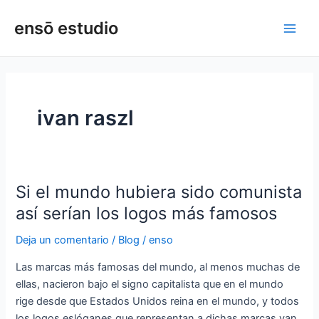
Ir
Main
ensō estudio
al
Men
contenido
ivan raszl
Si el mundo hubiera sido comunista
Si
el
así serían los logos más famosos
mundo
Deja un comentario
/
Blog
/
enso
hubiera
sido
Las marcas más famosas del mundo, al menos muchas de
comunista
ellas, nacieron bajo el signo capitalista que en el mundo
así
rige desde que Estados Unidos reina en el mundo, y todos
serían
los logos eslóganes que representan a dichas marcas van