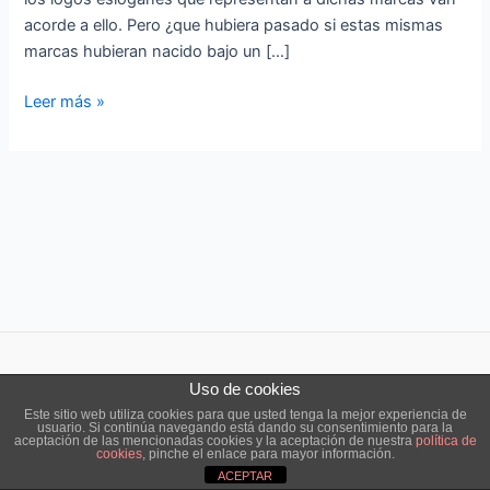
los
acorde a ello. Pero ¿que hubiera pasado si estas mismas
logos
marcas hubieran nacido bajo un […]
más
famosos
Leer más »
Uso de cookies
Copyright © 2026 ensō estudio |
Aviso legal
|
Política de cookies
Este sitio web utiliza cookies para que usted tenga la mejor experiencia de
usuario. Si continúa navegando está dando su consentimiento para la
aceptación de las mencionadas cookies y la aceptación de nuestra
política de
cookies
, pinche el enlace para mayor información.
ACEPTAR