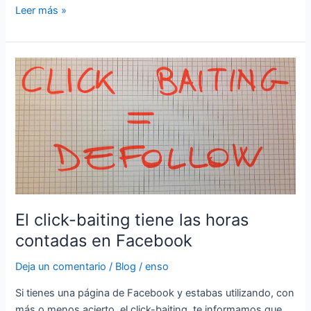
Leer más »
El
click-
baiting
tiene
las
horas
contadas
en
Facebook
El click-baiting tiene las horas
contadas en Facebook
Deja un comentario
/
Blog
/
enso
Si tienes una página de Facebook y estabas utilizando, con
más o menos acierto, el click-baiting, te informamos que