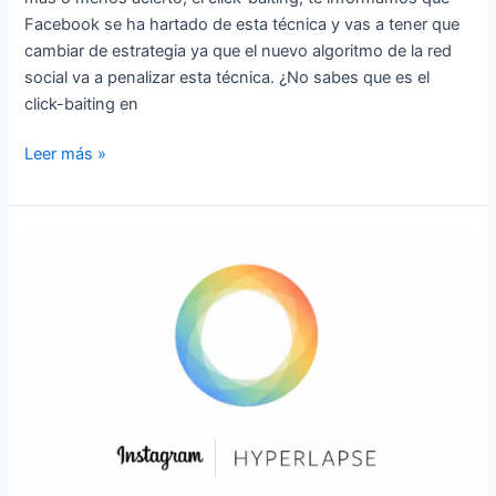
Facebook se ha hartado de esta técnica y vas a tener que
cambiar de estrategia ya que el nuevo algoritmo de la red
social va a penalizar esta técnica. ¿No sabes que es el
click-baiting en
Leer más »
Hyperlapse,
la
nueva
APP
de
Instagram
para
time-
lapses