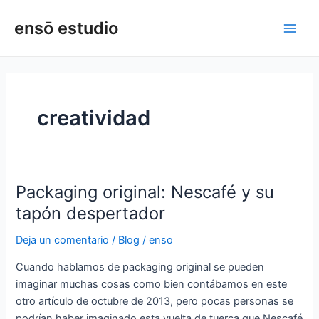
Ir
Main
ensō estudio
al
Men
contenido
creatividad
Packaging original: Nescafé y su
Packaging
original:
tapón despertador
Nescafé
Deja un comentario
/
Blog
/
enso
y
su
Cuando hablamos de packaging original se pueden
tapón
imaginar muchas cosas como bien contábamos en este
despertador
otro artículo de octubre de 2013, pero pocas personas se
podrían haber imaginado esta vuelta de tuerca que Nescafé