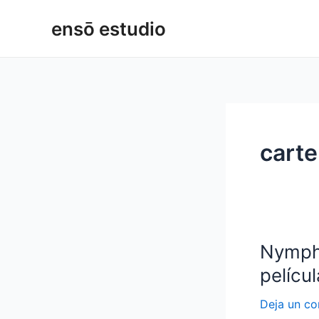
Ir
ensō estudio
al
contenido
cart
Nympho
Nymphoma
los
películ
carteles
de
Deja un co