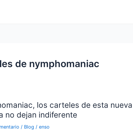
eles de nymphomaniac
maniac, los carteles de esta nueva
niac,
a no dejan indiferente
mentario
/
Blog
/
enso