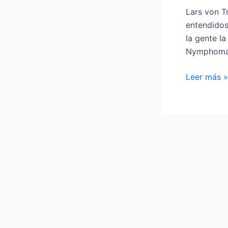
esta
Lars von Tr
nueva
entendidos
película
la gente la
no
Nymphomani
dejan
indiferente
Leer más »