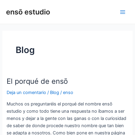
Ir
Paginación
Main
ensō estudio
al
de
Men
contenido
entradas
Blog
El porqué de ensō
El
porqué
Deja un comentario
/
Blog
/
enso
de
ensō
Muchos os preguntaréis el porqué del nombre ensō
estudio y como todo tiene una respuesta no íbamos a ser
menos y dejar a la gente con las ganas o con la curiosidad
de saber de donde procede nuestro nombre que tan bien
se adapta a nosotros. Como bien pone en nuestra página